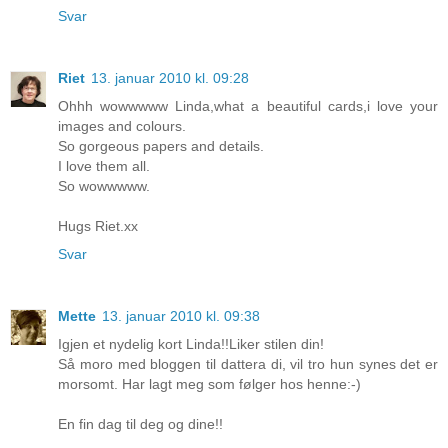
Svar
Riet
13. januar 2010 kl. 09:28
Ohhh wowwwww Linda,what a beautiful cards,i love your
images and colours.
So gorgeous papers and details.
I love them all.
So wowwwww.
Hugs Riet.xx
Svar
Mette
13. januar 2010 kl. 09:38
Igjen et nydelig kort Linda!!Liker stilen din!
Så moro med bloggen til dattera di, vil tro hun synes det er
morsomt. Har lagt meg som følger hos henne:-)
En fin dag til deg og dine!!