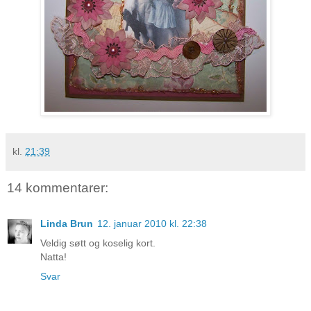
kl.
21:39
14 kommentarer:
Linda Brun
12. januar 2010 kl. 22:38
Veldig søtt og koselig kort.
Natta!
Svar